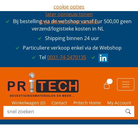
cookie opties
later opnieuw tonen
Bij bestelling via de webshop vanaf Eur 500,00 geen
ik ga akkoord met cookies
verzend/logistieke kosten in NL
Shipping binnen 24 uur
Particuliere verkoop enkel via de Webshop
Tel
0031-74-2470135
0
Winkelwagen (
0
)
Contact
Pritech Home
My Account