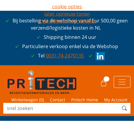
cookie opties
later opnieuw tonen
Bij bestelling via de webshop vanaf Eur 500,00 geen
ik ga akkoord met cookies
verzend/logistieke kosten in NL
Shipping binnen 24 uur
Particuliere verkoop enkel via de Webshop
Tel
0031-74-2470135
0
Winkelwagen (
0
)
Contact
Pritech Home
My Account