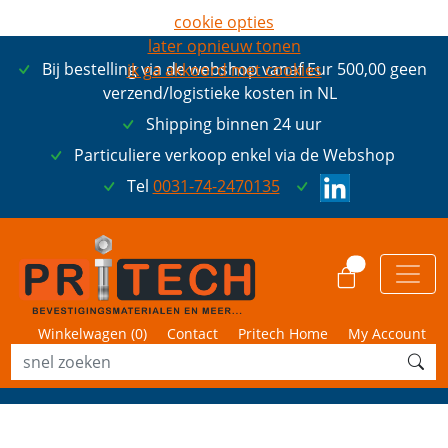
cookie opties
later opnieuw tonen
Bij bestelling via de webshop vanaf Eur 500,00 geen
ik ga akkoord met cookies
verzend/logistieke kosten in NL
Shipping binnen 24 uur
Particuliere verkoop enkel via de Webshop
Tel
0031-74-2470135
0
Winkelwagen (
0
)
Contact
Pritech Home
My Account