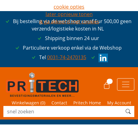
cookie opties
later opnieuw tonen
Bij bestelling via de webshop vanaf Eur 500,00 geen
ik ga akkoord met cookies
verzend/logistieke kosten in NL
Shipping binnen 24 uur
Particuliere verkoop enkel via de Webshop
Tel
0031-74-2470135
0
Winkelwagen (
0
)
Contact
Pritech Home
My Account