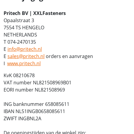
Pritech BV | XXLFasteners
Opaalstraat 3
7554 TS HENGELO
NETHERLANDS
T 074-2470135
E
info@pritech.nl
E
sales@pritech.nl
orders en aanvragen
I
www.pritech.nl
KvK 08210678
VAT number NL821508969B01
EORI number NL821508969
ING banknummer 658085611
IBAN NL51INGB0658085611
ZWIFT INGBNL2A
De openingstijden van de winkel zijn;