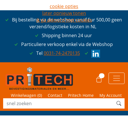
cookie opties
later opnieuw tonen
Bij bestelling via de webshop vanaf Eur 500,00 geen
ik ga akkoord met cookies
verzend/logistieke kosten in NL
Shipping binnen 24 uur
Particuliere verkoop enkel via de Webshop
Tel
0031-74-2470135
0
Winkelwagen (
0
)
Contact
Pritech Home
My Account