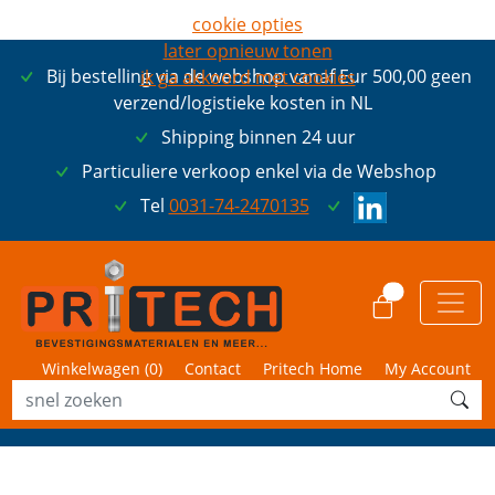
cookie opties
later opnieuw tonen
Bij bestelling via de webshop vanaf Eur 500,00 geen
ik ga akkoord met cookies
verzend/logistieke kosten in NL
Shipping binnen 24 uur
Particuliere verkoop enkel via de Webshop
Tel
0031-74-2470135
0
Winkelwagen (
0
)
Contact
Pritech Home
My Account