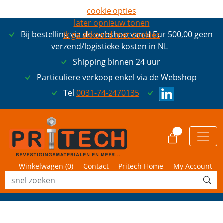
cookie opties
later opnieuw tonen
Bij bestelling via de webshop vanaf Eur 500,00 geen
ik ga akkoord met cookies
verzend/logistieke kosten in NL
Shipping binnen 24 uur
Particuliere verkoop enkel via de Webshop
Tel
0031-74-2470135
0
Winkelwagen (
0
)
Contact
Pritech Home
My Account