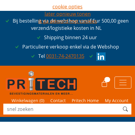
cookie opties
later opnieuw tonen
Bij bestelling via de webshop vanaf Eur 500,00 geen
ik ga akkoord met cookies
verzend/logistieke kosten in NL
Shipping binnen 24 uur
Particuliere verkoop enkel via de Webshop
Tel
0031-74-2470135
0
Winkelwagen (
0
)
Contact
Pritech Home
My Account