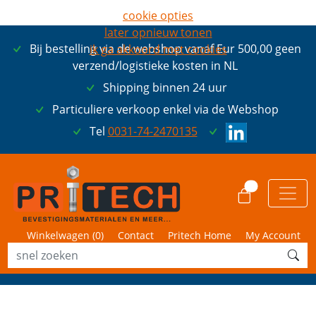
cookie opties
later opnieuw tonen
Bij bestelling via de webshop vanaf Eur 500,00 geen
ik ga akkoord met cookies
verzend/logistieke kosten in NL
Shipping binnen 24 uur
Particuliere verkoop enkel via de Webshop
Tel
0031-74-2470135
0
Winkelwagen (
0
)
Contact
Pritech Home
My Account