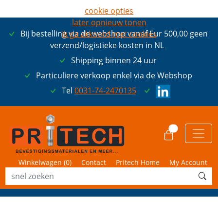
cookie opties
later opnieuw tonen
Bij bestelling via de webshop vanaf Eur 500,00 geen
ik ga akkoord met cookies
verzend/logistieke kosten in NL
Shipping binnen 24 uur
Particuliere verkoop enkel via de Webshop
Tel
0031-74-2470135
0
Winkelwagen (
0
)
Contact
Pritech Home
My Account