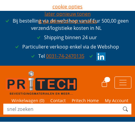
cookie opties
later opnieuw tonen
Bij bestelling via de webshop vanaf Eur 500,00 geen
ik ga akkoord met cookies
verzend/logistieke kosten in NL
Shipping binnen 24 uur
Particuliere verkoop enkel via de Webshop
Tel
0031-74-2470135
0
Winkelwagen (
0
)
Contact
Pritech Home
My Account