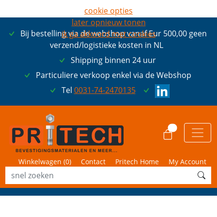
cookie opties
later opnieuw tonen
Bij bestelling via de webshop vanaf Eur 500,00 geen
ik ga akkoord met cookies
verzend/logistieke kosten in NL
Shipping binnen 24 uur
Particuliere verkoop enkel via de Webshop
Tel
0031-74-2470135
0
Winkelwagen (
0
)
Contact
Pritech Home
My Account