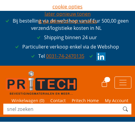
cookie opties
later opnieuw tonen
Bij bestelling via de webshop vanaf Eur 500,00 geen
ik ga akkoord met cookies
verzend/logistieke kosten in NL
Shipping binnen 24 uur
Particuliere verkoop enkel via de Webshop
Tel
0031-74-2470135
0
Winkelwagen (
0
)
Contact
Pritech Home
My Account