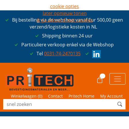
cookie opties
later opnieuw tonen
Bij bestelling via de webshop vanaf Eur 500,00 geen
ik ga akkoord met cookies
verzend/logistieke kosten in NL
Shipping binnen 24 uur
Particuliere verkoop enkel via de Webshop
Tel
0031-74-2470135
0
Winkelwagen (
0
)
Contact
Pritech Home
My Account