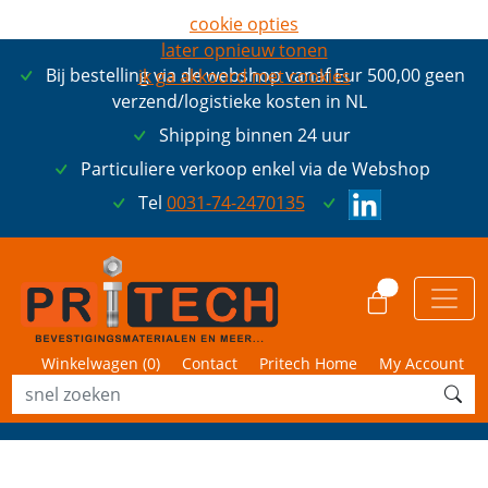
cookie opties
later opnieuw tonen
Bij bestelling via de webshop vanaf Eur 500,00 geen
ik ga akkoord met cookies
verzend/logistieke kosten in NL
Shipping binnen 24 uur
Particuliere verkoop enkel via de Webshop
Tel
0031-74-2470135
0
Winkelwagen (
0
)
Contact
Pritech Home
My Account