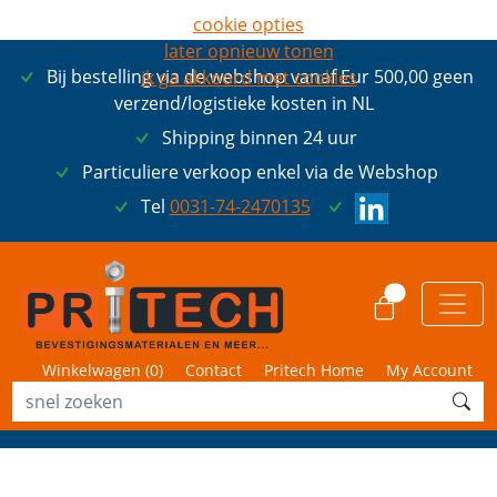
cookie opties
later opnieuw tonen
Bij bestelling via de webshop vanaf Eur 500,00 geen
ik ga akkoord met cookies
verzend/logistieke kosten in NL
Shipping binnen 24 uur
Particuliere verkoop enkel via de Webshop
Tel
0031-74-2470135
0
Winkelwagen (
0
)
Contact
Pritech Home
My Account