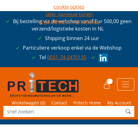
cookie opties
later opnieuw tonen
Bij bestelling via de webshop vanaf Eur 500,00 geen
ik ga akkoord met cookies
verzend/logistieke kosten in NL
Shipping binnen 24 uur
Particuliere verkoop enkel via de Webshop
Tel
0031-74-2470135
0
Winkelwagen (
0
)
Contact
Pritech Home
My Account