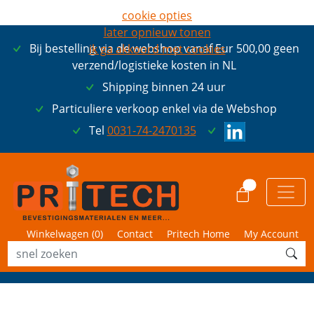
cookie opties
later opnieuw tonen
Bij bestelling via de webshop vanaf Eur 500,00 geen
ik ga akkoord met cookies
verzend/logistieke kosten in NL
Shipping binnen 24 uur
Particuliere verkoop enkel via de Webshop
Tel
0031-74-2470135
0
Winkelwagen (
0
)
Contact
Pritech Home
My Account