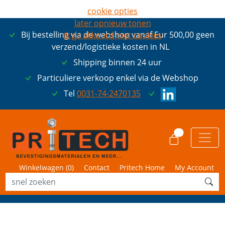
cookie opties
later opnieuw tonen
Bij bestelling via de webshop vanaf Eur 500,00 geen
ik ga akkoord met cookies
verzend/logistieke kosten in NL
Shipping binnen 24 uur
Particuliere verkoop enkel via de Webshop
Tel
0031-74-2470135
0
Winkelwagen (
0
)
Contact
Pritech Home
My Account