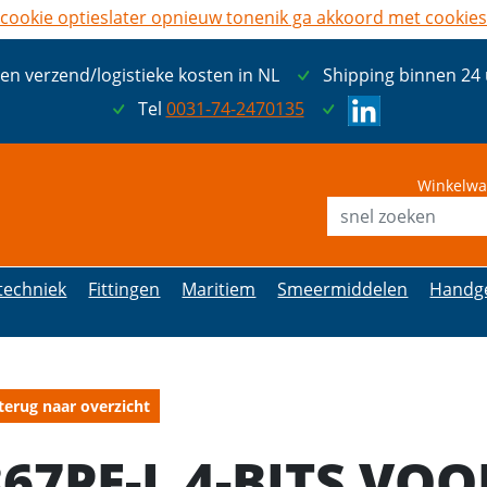
cookie opties
later opnieuw tonen
ik ga akkoord met cookies
een verzend/logistieke kosten in NL
Shipping binnen 24
Tel
0031-74-2470135
Winkelwa
etechniek
Fittingen
Maritiem
Smeermiddelen
Handg
terug naar overzicht
867PE-L 4-BITS VOO