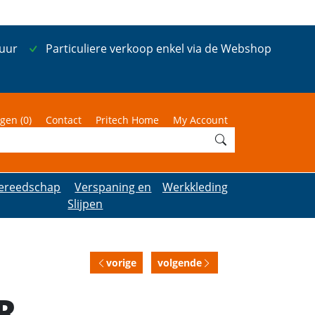
 uur
Particuliere verkoop enkel via de Webshop
gen (
0
)
Contact
Pritech Home
My Account
ereedschap
Verspaning en
Werkkleding
Slijpen
vorige
volgende
R