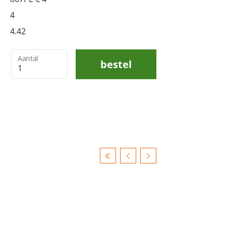
4
4.42
Aantal
bestel