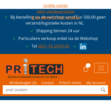
cookie opties
later opnieuw tonen
Bij bestelling via de webshop vanaf Eur 500,00 geen
ik ga akkoord met cookies
verzend/logistieke kosten in NL
Shipping binnen 24 uur
Particuliere verkoop enkel via de Webshop
Tel
0031-74-2470135
0
Winkelwagen (
0
)
Contact
Pritech Home
My Account