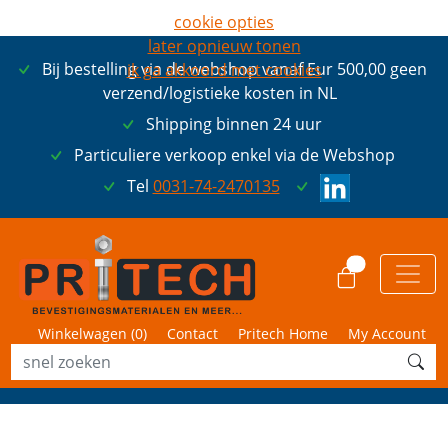
cookie opties
later opnieuw tonen
Bij bestelling via de webshop vanaf Eur 500,00 geen
ik ga akkoord met cookies
verzend/logistieke kosten in NL
Shipping binnen 24 uur
Particuliere verkoop enkel via de Webshop
Tel
0031-74-2470135
0
Winkelwagen (
0
)
Contact
Pritech Home
My Account