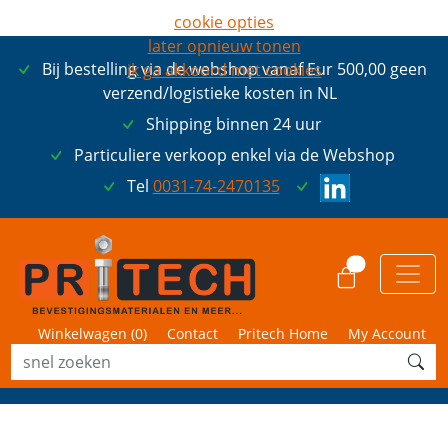
cookie opties
later opnieuw tonen
Bij bestelling via de webshop vanaf Eur 500,00 geen
ik ga akkoord met cookies
verzend/logistieke kosten in NL
Shipping binnen 24 uur
Particuliere verkoop enkel via de Webshop
Tel
0031-74-2470135
0
Winkelwagen (
0
)
Contact
Pritech Home
My Account