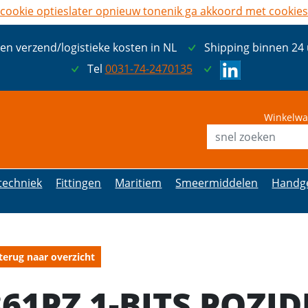
cookie opties
later opnieuw tonen
ik ga akkoord met cookies
een verzend/logistieke kosten in NL
Shipping binnen 24
Tel
0031-74-2470135
Winkelwa
etechniek
Fittingen
Maritiem
Smeermiddelen
Handg
terug naar overzicht
861PZ 1-BITS POZID