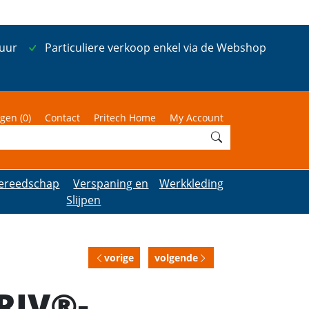
 uur
Particuliere verkoop enkel via de Webshop
gen (
0
)
Contact
Pritech Home
My Account
ereedschap
Verspaning en
Werkkleding
Slijpen
vorige
volgende
RIV®-