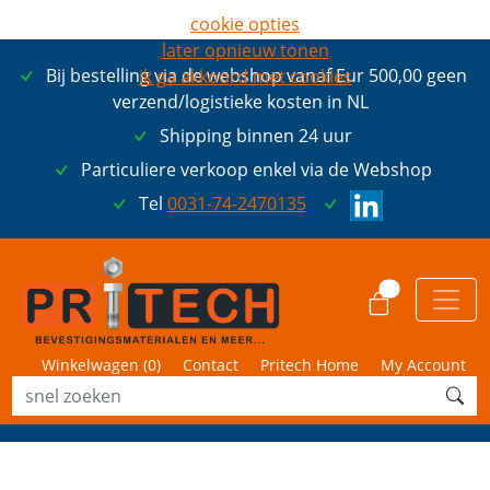
cookie opties
later opnieuw tonen
Bij bestelling via de webshop vanaf Eur 500,00 geen
ik ga akkoord met cookies
verzend/logistieke kosten in NL
Shipping binnen 24 uur
Particuliere verkoop enkel via de Webshop
Tel
0031-74-2470135
0
Winkelwagen (
0
)
Contact
Pritech Home
My Account