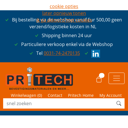
cookie opties
later opnieuw tonen
Bij bestelling via de webshop vanaf Eur 500,00 geen
ik ga akkoord met cookies
verzend/logistieke kosten in NL
Shipping binnen 24 uur
Particuliere verkoop enkel via de Webshop
Tel
0031-74-2470135
0
Winkelwagen (
0
)
Contact
Pritech Home
My Account