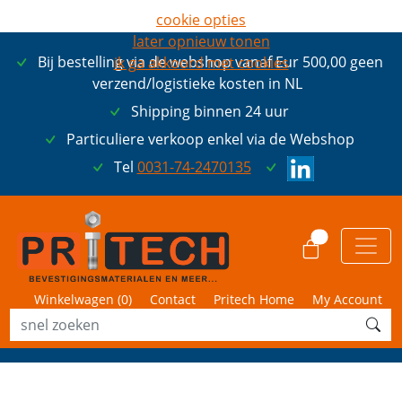
cookie opties
later opnieuw tonen
Bij bestelling via de webshop vanaf Eur 500,00 geen
ik ga akkoord met cookies
verzend/logistieke kosten in NL
Shipping binnen 24 uur
Particuliere verkoop enkel via de Webshop
Tel
0031-74-2470135
0
Winkelwagen (
0
)
Contact
Pritech Home
My Account