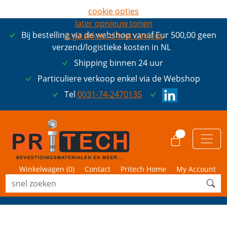
cookie opties
later opnieuw tonen
Bij bestelling via de webshop vanaf Eur 500,00 geen
ik ga akkoord met cookies
verzend/logistieke kosten in NL
Shipping binnen 24 uur
Particuliere verkoop enkel via de Webshop
Tel
0031-74-2470135
0
Winkelwagen (
0
)
Contact
Pritech Home
My Account