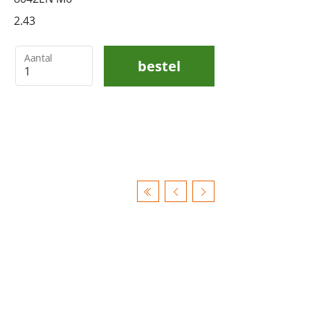
2.43
Aantal
bestel