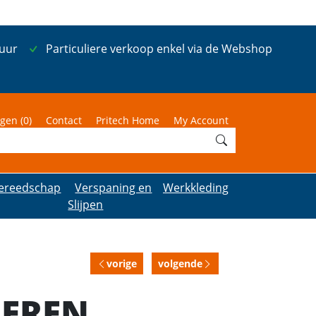
 uur
Particuliere verkoop enkel via de Webshop
gen (
0
)
Contact
Pritech Home
My Account
ereedschap
Verspaning en
Werkkleding
Slijpen
vorige
volgende
EREN,