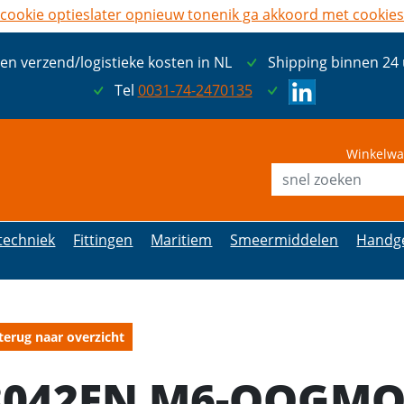
cookie opties
later opnieuw tonen
ik ga akkoord met cookies
een verzend/logistieke kosten in NL
Shipping binnen 24
Tel
0031-74-2470135
Winkelwa
etechniek
Fittingen
Maritiem
Smeermiddelen
Handg
terug naar overzicht
8042EN M6-OOGMO