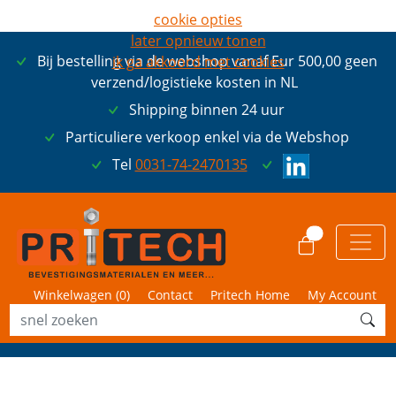
cookie opties
later opnieuw tonen
Bij bestelling via de webshop vanaf Eur 500,00 geen
ik ga akkoord met cookies
verzend/logistieke kosten in NL
Shipping binnen 24 uur
Particuliere verkoop enkel via de Webshop
Tel
0031-74-2470135
0
Winkelwagen (
0
)
Contact
Pritech Home
My Account