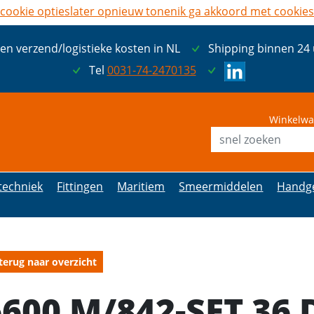
cookie opties
later opnieuw tonen
ik ga akkoord met cookies
een verzend/logistieke kosten in NL
Shipping binnen 24
Tel
0031-74-2470135
Winkelwa
etechniek
Fittingen
Maritiem
Smeermiddelen
Handg
terug naar overzicht
6600 M/842-SET 36 