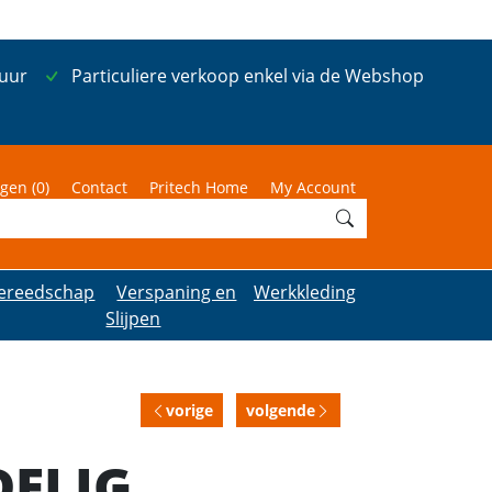
 uur
Particuliere verkoop enkel via de Webshop
gen (
0
)
Contact
Pritech Home
My Account
ereedschap
Verspaning en
Werkkleding
Slijpen
vorige
volgende
DELIG