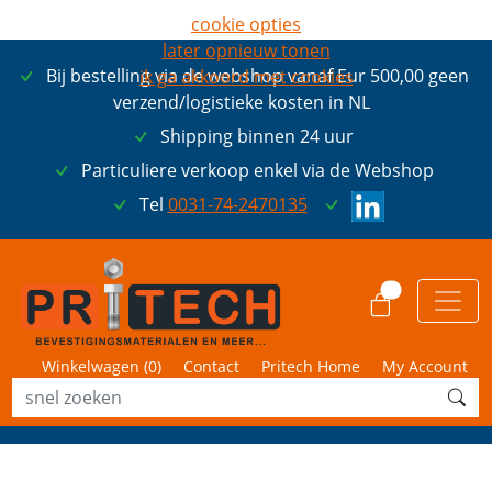
cookie opties
later opnieuw tonen
Bij bestelling via de webshop vanaf Eur 500,00 geen
ik ga akkoord met cookies
verzend/logistieke kosten in NL
Shipping binnen 24 uur
Particuliere verkoop enkel via de Webshop
Tel
0031-74-2470135
0
Winkelwagen (
0
)
Contact
Pritech Home
My Account