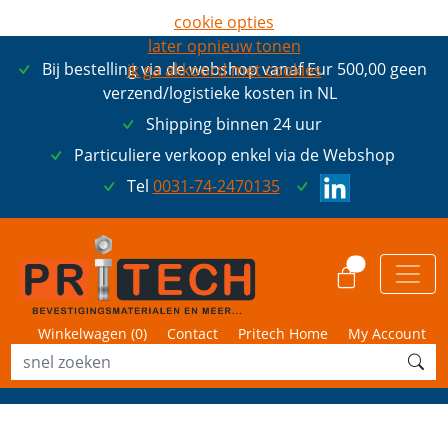
cookie opties
later opnieuw tonen
Bij bestelling via de webshop vanaf Eur 500,00 geen
ik ga akkoord met cookies
verzend/logistieke kosten in NL
Shipping binnen 24 uur
Particuliere verkoop enkel via de Webshop
Tel
0031-74-2470135
0
Winkelwagen (
0
)
Contact
Pritech Home
My Account