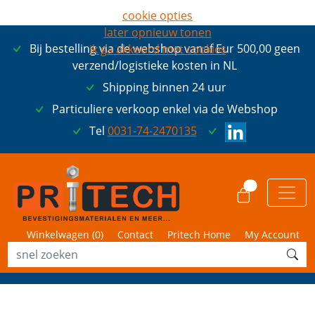
cookie opties
later opnieuw tonen
Bij bestelling via de webshop vanaf Eur 500,00 geen
ik ga akkoord met cookies
verzend/logistieke kosten in NL
Shipping binnen 24 uur
Particuliere verkoop enkel via de Webshop
Tel
0031-74-2470135
0
Winkelwagen (
0
)
Contact
Pritech Home
My Account