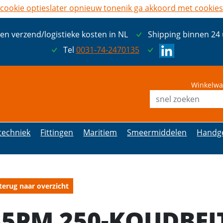
cookie opties
later opnieuw tonen
ik ga akkoord met cookies
een verzend/logistieke kosten in NL
Shipping binnen 24
Tel
0031-74-2470135
Winkelwa
etechniek
Fittingen
Maritiem
Smeermiddelen
Handg
terug naar overzicht
35PM 250-KOUDBEI