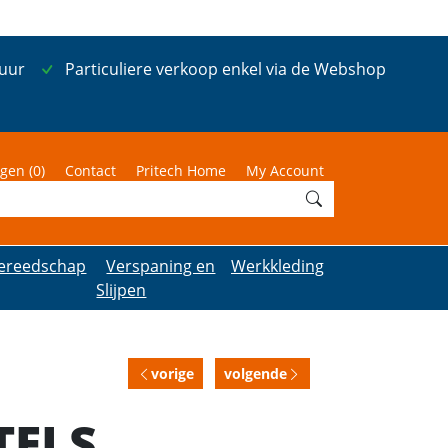
 uur
Particuliere verkoop enkel via de Webshop
gen (
0
)
Contact
Pritech Home
My Account
ereedschap
Verspaning en
Werkkleding
Slijpen
vorige
volgende
TELS,