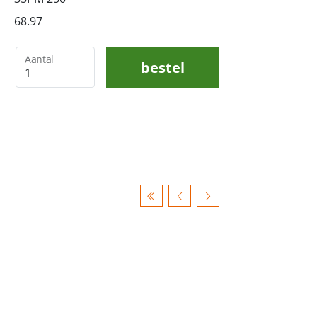
68.97
Aantal
bestel