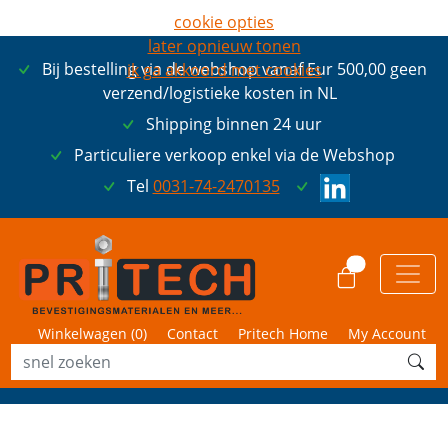
cookie opties
later opnieuw tonen
Bij bestelling via de webshop vanaf Eur 500,00 geen
ik ga akkoord met cookies
verzend/logistieke kosten in NL
Shipping binnen 24 uur
Particuliere verkoop enkel via de Webshop
Tel
0031-74-2470135
0
Winkelwagen (
0
)
Contact
Pritech Home
My Account