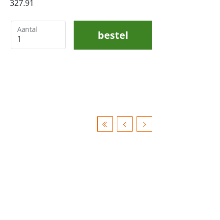
327.91
Aantal
bestel