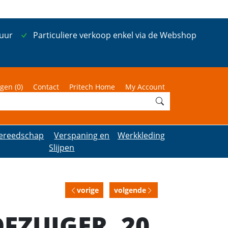
 uur
Particuliere verkoop enkel via de Webshop
gen (
0
)
Contact
Pritech Home
My Account
ereedschap
Verspaning en
Werkkleding
Slijpen
vorige
volgende
FZUIGER, 20