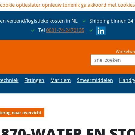
cookie opties
later opnieuw tonen
ik ga akkoord met cookies
een verzend/logistieke kosten in NL
Shipping binnen 24
Tel
0031-74-2470135
Winkelwa
etechniek
Fittingen
Maritiem
Smeermiddelen
Handg
terug naar overzicht
1870-WATER EN STO