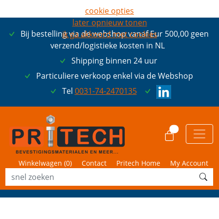
cookie opties
later opnieuw tonen
Bij bestelling via de webshop vanaf Eur 500,00 geen
ik ga akkoord met cookies
verzend/logistieke kosten in NL
Shipping binnen 24 uur
Particuliere verkoop enkel via de Webshop
Tel
0031-74-2470135
0
Winkelwagen (
0
)
Contact
Pritech Home
My Account