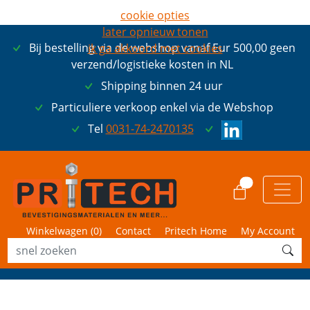
cookie opties
later opnieuw tonen
Bij bestelling via de webshop vanaf Eur 500,00 geen
ik ga akkoord met cookies
verzend/logistieke kosten in NL
Shipping binnen 24 uur
Particuliere verkoop enkel via de Webshop
Tel
0031-74-2470135
0
Winkelwagen (
0
)
Contact
Pritech Home
My Account