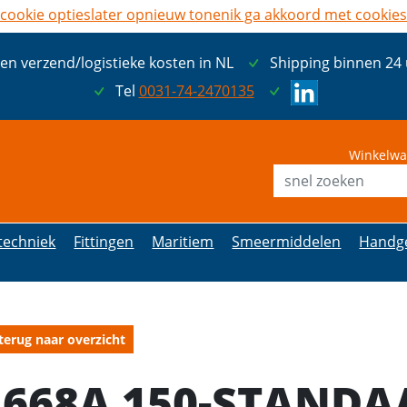
cookie opties
later opnieuw tonen
ik ga akkoord met cookies
een verzend/logistieke kosten in NL
Shipping binnen 24
Tel
0031-74-2470135
Winkelwa
etechniek
Fittingen
Maritiem
Smeermiddelen
Handg
terug naar overzicht
1668A 150-STANDA