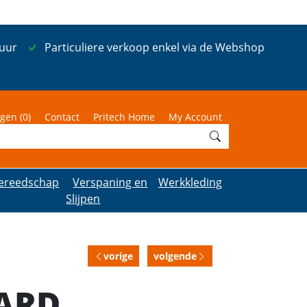
 uur
Particuliere verkoop enkel via de Webshop
gen (
0
)
Contact
Pritech Home
My Account
ereedschap
Verspaning en
Werkkleding
Slijpen
vorige
volgende
ARD