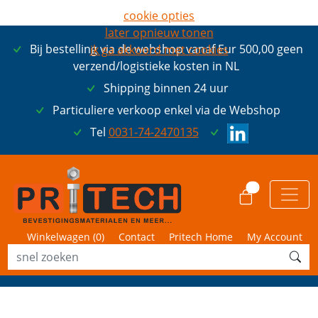
cookie opties
later opnieuw tonen
Bij bestelling via de webshop vanaf Eur 500,00 geen
ik ga akkoord met cookies
verzend/logistieke kosten in NL
Shipping binnen 24 uur
Particuliere verkoop enkel via de Webshop
Tel
0031-74-2470135
0
Winkelwagen (
0
)
Contact
Pritech Home
My Account