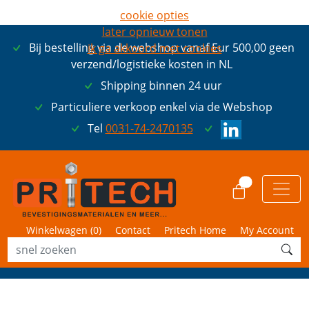
cookie opties
later opnieuw tonen
Bij bestelling via de webshop vanaf Eur 500,00 geen
ik ga akkoord met cookies
verzend/logistieke kosten in NL
Shipping binnen 24 uur
Particuliere verkoop enkel via de Webshop
Tel
0031-74-2470135
0
Winkelwagen (
0
)
Contact
Pritech Home
My Account