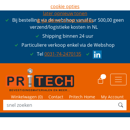
cookie opties
later opnieuw tonen
Bij bestelling via de webshop vanaf Eur 500,00 geen
ik ga akkoord met cookies
verzend/logistieke kosten in NL
Shipping binnen 24 uur
Particuliere verkoop enkel via de Webshop
Tel
0031-74-2470135
0
Winkelwagen (
0
)
Contact
Pritech Home
My Account