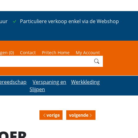
 uur
Particuliere verkoop enkel via de Webshop
gen (
0
)
Contact
Pritech Home
My Account
ereedschap
Verspaning en
Werkkleding
Slijpen
vorige
volgende
MOER