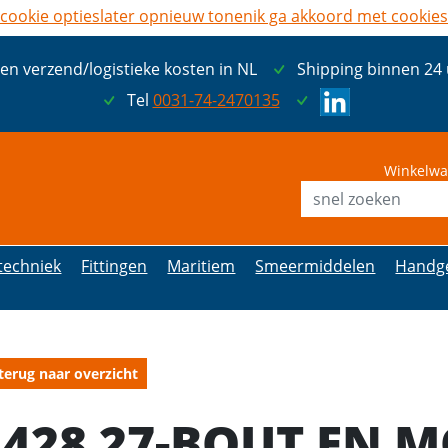
cookie opties
later opnieuw tonen
ik ga akkoord met cookies
een verzend/logistieke kosten in NL
Shipping binnen 24
Tel
0031-74-2470135
Winkelwa
etechniek
Fittingen
Maritiem
Smeermiddelen
Handg
terug naar overzicht
1428 27-BOUT EN 