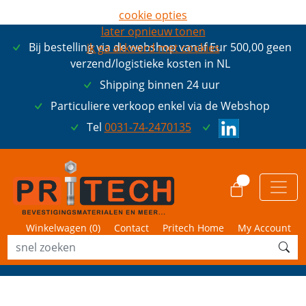
cookie opties
later opnieuw tonen
Bij bestelling via de webshop vanaf Eur 500,00 geen
ik ga akkoord met cookies
verzend/logistieke kosten in NL
Shipping binnen 24 uur
Particuliere verkoop enkel via de Webshop
Tel
0031-74-2470135
0
Winkelwagen (
0
)
Contact
Pritech Home
My Account