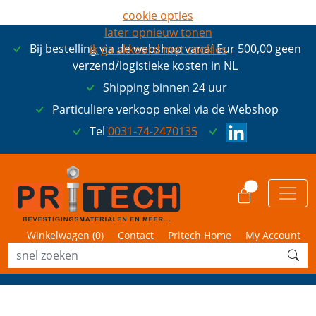
cookie opties
later opnieuw tonen
Bij bestelling via de webshop vanaf Eur 500,00 geen
ik ga akkoord met cookies
verzend/logistieke kosten in NL
Shipping binnen 24 uur
Particuliere verkoop enkel via de Webshop
Tel
0031-74-2470135
0
Winkelwagen (
0
)
Contact
Pritech Home
My Account