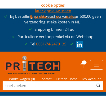
cookie opties
later opnieuw tonen
Bij bestelling via de webshop vanaf Eur 500,00 geen
ik ga akkoord met cookies
verzend/logistieke kosten in NL
Shipping binnen 24 uur
Particuliere verkoop enkel via de Webshop
Tel
0031-74-2470135
0
Winkelwagen (
0
)
Contact
Pritech Home
My Account