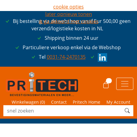
cookie opties
later opnieuw tonen
Bij bestelling via de webshop vanaf Eur 500,00 geen
ik ga akkoord met cookies
verzend/logistieke kosten in NL
Shipping binnen 24 uur
Particuliere verkoop enkel via de Webshop
Tel
0031-74-2470135
0
Winkelwagen (
0
)
Contact
Pritech Home
My Account