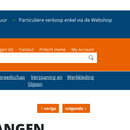
 uur
Particuliere verkoop enkel via de Webshop
gen (
0
)
Contact
Pritech Home
My Account
ereedschap
Verspaning en
Werkkleding
Slijpen
vorige
volgende
TANGEN