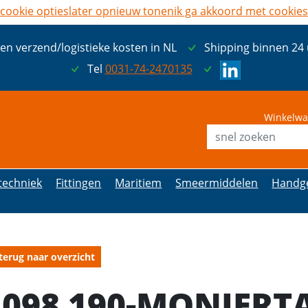
cookie opties
later opnieuw tonen
ik ga akkoord met cookies
een verzend/logistieke kosten in NL
Shipping binnen 24
Tel
0031-74-2470135
Winkelwa
etechniek
Fittingen
Maritiem
Smeermiddelen
Handg
terug naar overzicht
1098 190-MONIER