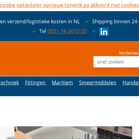
cookie opties
later opnieuw tonen
ik ga akkoord met cookies
een verzend/logistieke kosten in NL
Shipping binnen 24
Tel
0031-74-2470135
Winkelwa
etechniek
Fittingen
Maritiem
Smeermiddelen
Handg