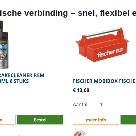
ische verbinding – snel, flexibel
BRAKECLEANER REM
0ML 6 STUKS
FISCHER MOBIBOX FISCHE
€ 13,68
Aantal:
fo
Bestel
meer info