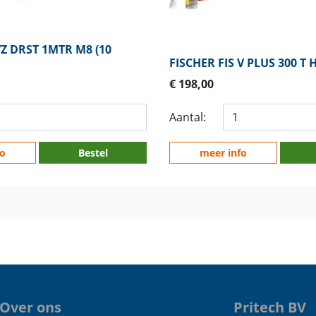
VZ DRST 1MTR M8 (10
FISCHER FIS V PLUS 300 T 
€ 198,00
Aantal:
fo
Bestel
meer info
Over ons
Pritech BV