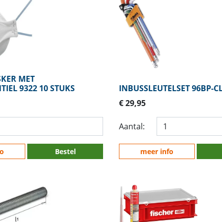
SKER MET
IEL 9322 10 STUKS
INBUSSLEUTELSET 96BP-C
€ 29,95
Aantal:
fo
Bestel
meer info