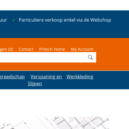
 uur
Particuliere verkoop enkel via de Webshop
gen (
0
)
Contact
Pritech Home
My Account
ereedschap
Verspaning en
Werkkleding
Slijpen